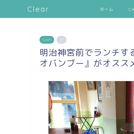
Clear
ホーム
C
lunch
PR
明治神宮前でランチす
オバンブー』がオスス