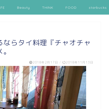
AFE
Beauty
THINK
FOOD
starbucks
るならタイ料理『チャオチャ
メ。
2018年2月17日
/
2018年11月13日